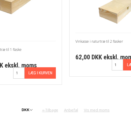
Vinkasse i naturtræ til 2 flasker
ræ til 1 flaske
62,00 DKK
ekskl. mo
KK
ekskl. moms
«-Tilbage
Anbefal
Vis med moms