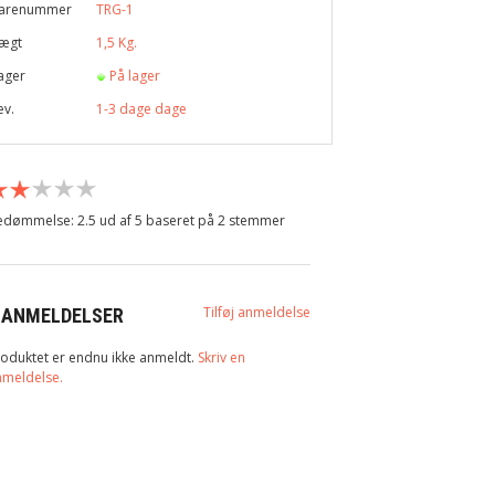
arenummer
TRG-1
ægt
1,5
Kg.
ager
På lager
ev.
1-3 dage dage
dømmelse: 2.5 ud af 5 baseret på
2
stemmer
Tilføj anmeldelse
 ANMELDELSER
oduktet er endnu ikke anmeldt.
Skriv en
nmeldelse.