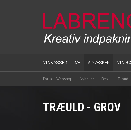
VINKASSER I TRÆ
VINÆSKER
VINPO
Forside Webshop
Nyheder
Bestil
Tilbud
TRÆULD - GROV