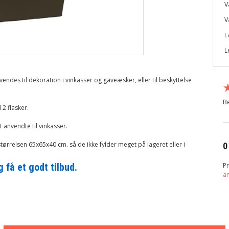
V
V
L
L
ndes til dekoration i vinkasser og gaveæsker, eller til beskyttelse
Be
 2 flasker.
anvendte til vinkasser.
tørrelsen 65x65x40 cm. så de ikke fylder meget på lageret eller i
0
Pr
 få et godt tilbud.
a