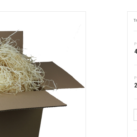
Take away poser
T
P
4
P
2