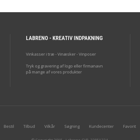
LABRENO - KREATIV INDPAKNING
Vinkasser i træ - Vinæsker - Vinposer
Tryk og gravering af logo eller firmanavn
på mange af vores produkter
Bestil
Tilbud
Vilkår
Søgning
Kundecenter
Favorit