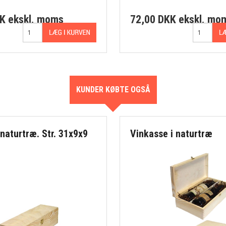
KK
ekskl. moms
72,00 DKK
ekskl. mo
KUNDER KØBTE OGSÅ
 naturtræ. Str. 31x9x9
Vinkasse i naturtræ