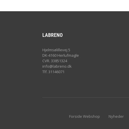
LABRENO
Hjelmsølillevej 5
DK-4160 Herlufmagle
CVR. 33851324
info@labreno.dk
Tlf. 31146071
Forside Webshop
Nyheder