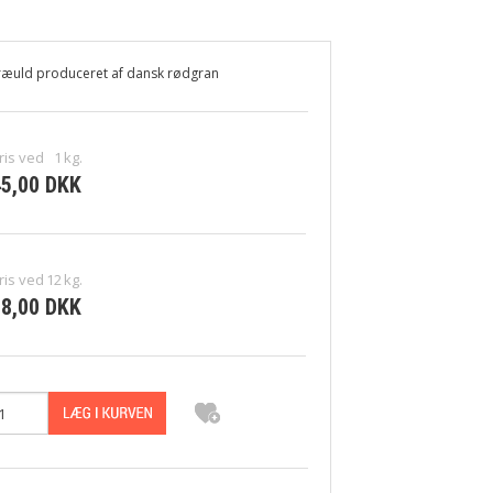
ræuld produceret af dansk rødgran
ris ved
1
kg.
5,00 DKK
ris ved
12
kg.
8,00 DKK