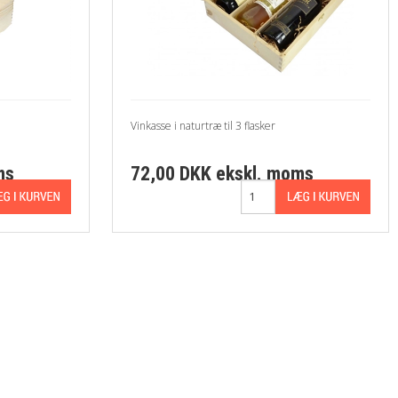
Vinkasse i naturtræ til 3 flasker
ms
72,00 DKK
ekskl. moms