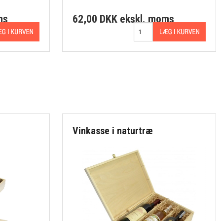
ms
62,00 DKK
ekskl. moms
Vinkasse i naturtræ