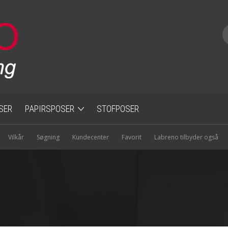
SER
PAPIRSPOSER
STOFPOSER
Brune papirsposer
Vilkår
Søgning
Kundecenter
Favorit
Labreno tilbyder også
Hvide papirsposer
Papirsposer med hank
Papirsposer uden hank