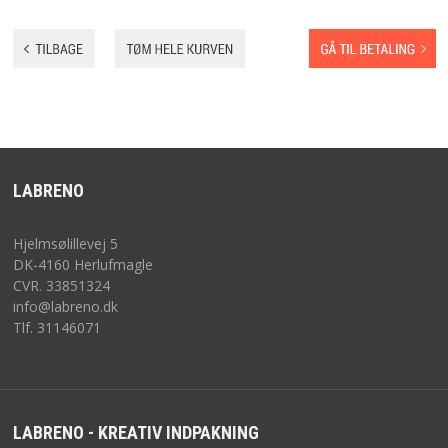
STOFPOSER
FORSIDE WEBSHOP
NYHEDER
BESTIL
LABRENO
TILBUD
Hjelmsølillevej 5
DK-4160 Herlufmagle
VILKÅR
CVR. 33851324
info@labreno.dk
Tlf. 31146071
SØGNING
KUNDECENTER
LABRENO - KREATIV INDPAKNING
FAVORIT