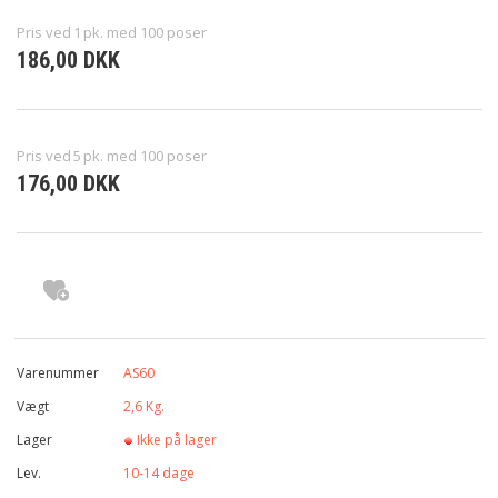
Pris ved
1
pk. med 100 poser
LABRENO TILBYDER OGSÅ
186,00 DKK
KURV
Pris ved
5
pk. med 100 poser
176,00 DKK
Varenummer
AS60
Vægt
2,6
Kg.
Lager
Ikke på lager
Lev.
10-14 dage