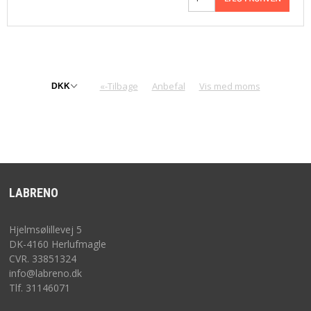
«-Tilbage
Anbefal
Vis med moms
LABRENO
Hjelmsølillevej 5
DK-4160 Herlufmagle
CVR. 33851324
info@labreno.dk
Tlf. 31146071