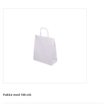
STOFPOSER
FORSIDE WEBSHOP
NYHEDER
BESTIL
TILBUD
VILKÅR
SØGNING
KUNDECENTER
Pakke med 100 stk.
FAVORIT