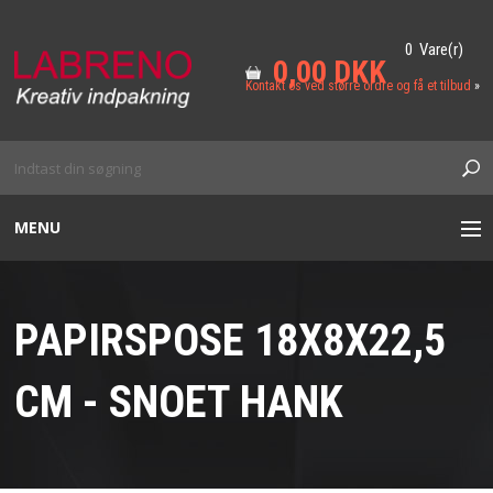
0 Vare(r)
0,00 DKK
Kontakt os ved større ordre og få et tilbud
»
MENU
VINKASSER I TRÆ
PAPIRSPOSE 18X8X22,5
VINÆSKER
CM - SNOET HANK
VINPOSER
PAPIRSPOSER